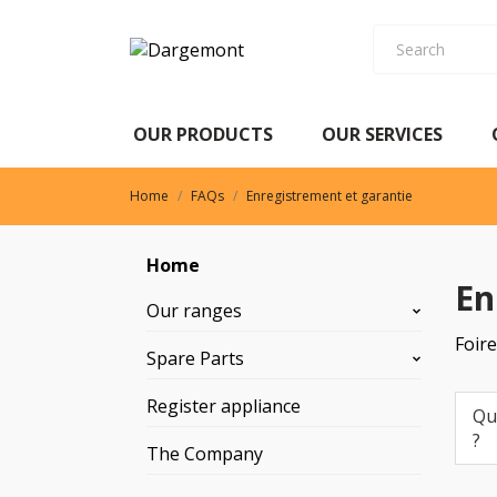
OUR PRODUCTS
OUR SERVICES
OUR PRODUCTS
OUR SERVICES
Home
FAQs
Enregistrement et garantie
Home
En
Our ranges
Foire
Spare Parts
Register appliance
Qu
?
The Company