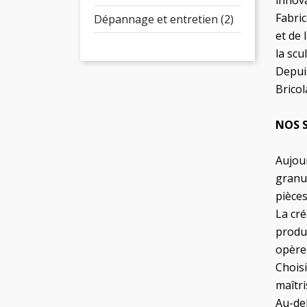
innov
Fabric
Dépannage et entretien (2)
et de 
la scu
Depuis
Brico
NOS S
Aujour
granu
pièce
La cr
produi
opère
Choisi
maîtri
Au-del