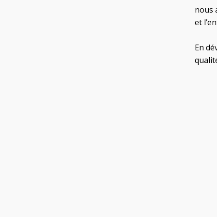
nous a
et l’e
En dé
qualit