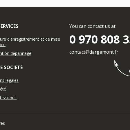
ERVICES
You can contact us at
0 970 808 
ure d'enregistrement et de mise
ice
contact@dargemont.fr
ention dépannage
E SOCIÉTÉ
ns légales
iété
tez-nous
vés